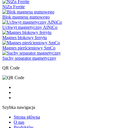
NiZn Ferrite
Blok magnesu gumowego
Uchwyt magnetyczny AlNiCo
Magnes blokowy ferrytu
Magnes pierścieniowy SmCo
Suchy separator magnetyczny
QR Code
Szybka nawigacja
Strona główna
O nas
Produktów