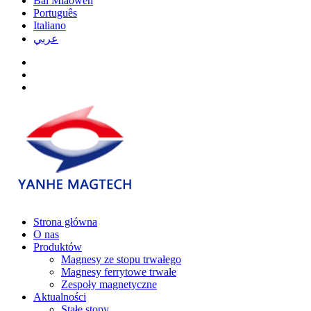
Bai Miaowen
Português
Italiano
عربي
Strona główna
O nas
Produktów
Magnesy ze stopu trwałego
Magnesy ferrytowe trwałe
Zespoły magnetyczne
Aktualności
Stałe stopy