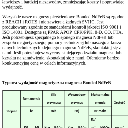
łatwiejszy i bardziej niezawodny, zmniejszając koszty i poprawiając
wydajność.
Wszystkie nasze magnesy pierścieniowe Bonded NdFeB są zgodne
z REACH i ROHS i nie zawierają żadnych SVHC. Jest
produkowany zgodnie ze standardami kontroli jakości ISO 9001 i
ISO 14001. Dostępne są PPAP, APQP, CPK/PPK, 8-D, CO, FTA.
Jeśli potrzebujesz specjalnego klejonego magnesu NdFeB lub
zespołu magnetycznego, pomocy technicznej lub naszego arkusza
danych technicznych klejonego magnesu NdFeB, skontaktuj się z
nami. Jeśli potrzebujesz wyceny istniejącego kształtu magnesu lub
kształtu na zamówienie, skontaktuj się z nami. Oferujemy bardzo
konkurencyjną cenę w celach informacyjnych.
Typowa wydajność magnetyczna magnesu Bonded NdFeB
Siła
Wewnętrzny
Maksymalna
Remanencja
przymusu
przymus
energia
Gęstość
br
Hcb
Hcj
BHmaks
Stopień
KJ/
g/
cm³
KG
Mt
Koe
KA/m
Koe
KA/m
m³
MGOe