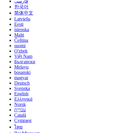
فارسی
한국어
简体中文
Latviešu
Eesti
íslenska
Malti
Čeština
suomi
O'zbek
Việt Nam
Български
Melayu
bosanski
magyar
Deutsch
Svenska
English
Ελληνικά
Norsk
עברית
Català
Cymraeg
ไทย