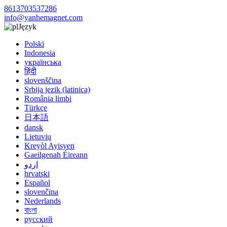
8613703537286
info@yanhemagnet.com
Język
Polski
Indonesia
українська
हिंदी
slovenščina
Srbija jezik (latinica)
România limbi
Türkçe
日本語
dansk
Lietuvių
Kreyòl Ayisyen
Gaeilgenah Éireann
اردو
hrvatski
Español
slovenčina
Nederlands
বাংলা
русский