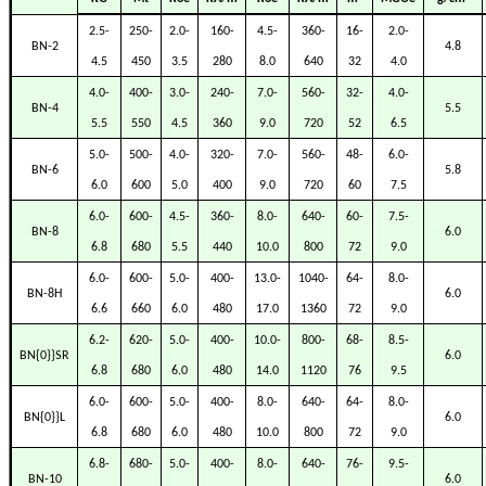
2.5-
250-
2.0-
160-
4.5-
360-
16-
2.0-
BN-2
4.8
4.5
450
3.5
280
8.0
640
32
4.0
4.0-
400-
3.0-
240-
7.0-
560-
32-
4.0-
BN-4
5.5
5.5
550
4.5
360
9.0
720
52
6.5
5.0-
500-
4.0-
320-
7.0-
560-
48-
6.0-
BN-6
5.8
6.0
600
5.0
400
9.0
720
60
7.5
6.0-
600-
4.5-
360-
8.0-
640-
60-
7.5-
BN-8
6.0
6.8
680
5.5
440
10.0
800
72
9.0
6.0-
600-
5.0-
400-
13.0-
1040-
64-
8.0-
BN-8H
6.0
6.6
660
6.0
480
17.0
1360
72
9.0
6.2-
620-
5.0-
400-
10.0-
800-
68-
8.5-
BN{0}}SR
6.0
6.8
680
6.0
480
14.0
1120
76
9.5
6.0-
600-
5.0-
400-
8.0-
640-
64-
8.0-
BN{0}}L
6.0
6.8
680
6.0
480
10.0
800
72
9.0
6.8-
680-
5.0-
400-
8.0-
640-
76-
9.5-
BN-10
6.0