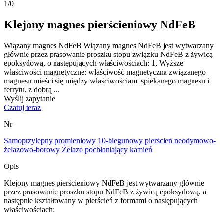
1
/
0
Klejony magnes pierścieniowy NdFeB
Wiązany magnes NdFeB Wiązany magnes NdFeB jest wytwarzany
głównie przez prasowanie proszku stopu związku NdFeB z żywicą
epoksydową, o następujących właściwościach: 1, Wyższe
właściwości magnetyczne: właściwość magnetyczna związanego
magnesu mieści się między właściwościami spiekanego magnesu i
ferrytu, z dobrą ...
Wyślij zapytanie
Czatuj teraz
Nr
Samoprzylepny promieniowy 10-biegunowy pierścień neodymowo-
żelazowo-borowy Żelazo pochłaniający kamień
Opis
Klejony magnes pierścieniowy NdFeB jest wytwarzany głównie
przez prasowanie proszku stopu NdFeB z żywicą epoksydową, a
następnie kształtowany w pierścień z formami o następujących
właściwościach: