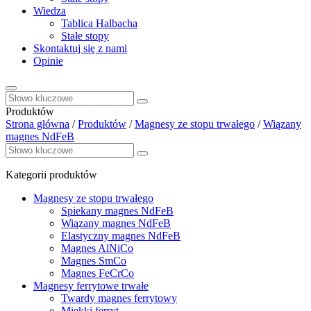
Wiedza
Tablica Halbacha
Stałe stopy
Skontaktuj się z nami
Opinie
Produktów
Strona główna
/
Produktów
/
Magnesy ze stopu trwałego
/
Wiązany
magnes NdFeB
Kategorii produktów
Magnesy ze stopu trwałego
Spiekany magnes NdFeB
Wiązany magnes NdFeB
Elastyczny magnes NdFeB
Magnes AlNiCo
Magnes SmCo
Magnes FeCrCo
Magnesy ferrytowe trwałe
Twardy magnes ferrytowy
Miękki ferryt