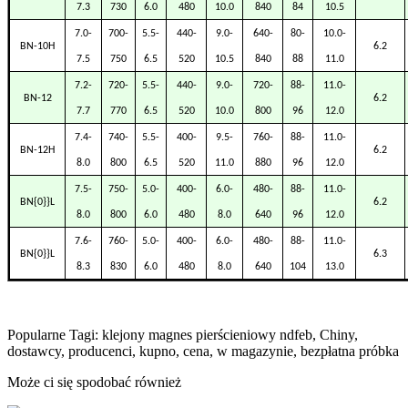
7.3
730
6.0
480
10.0
840
84
10.5
7.0-
700-
5.5-
440-
9.0-
640-
80-
10.0-
BN-10H
6.2
7.5
750
6.5
520
10.5
840
88
11.0
7.2-
720-
5.5-
440-
9.0-
720-
88-
11.0-
BN-12
6.2
7.7
770
6.5
520
10.0
800
96
12.0
7.4-
740-
5.5-
400-
9.5-
760-
88-
11.0-
BN-12H
6.2
8.0
800
6.5
520
11.0
880
96
12.0
7.5-
750-
5.0-
400-
6.0-
480-
88-
11.0-
BN{0}}L
6.2
8.0
800
6.0
480
8.0
640
96
12.0
7.6-
760-
5.0-
400-
6.0-
480-
88-
11.0-
BN{0}}L
6.3
8.3
830
6.0
480
8.0
640
104
13.0
Popularne Tagi: klejony magnes pierścieniowy ndfeb, Chiny,
dostawcy, producenci, kupno, cena, w magazynie, bezpłatna próbka
Może ci się spodobać również