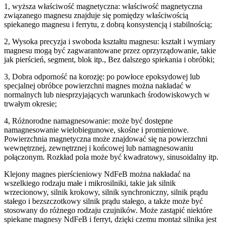
1, wyższa właściwość magnetyczna: właściwość magnetyczna
związanego magnesu znajduje się pomiędzy właściwością
spiekanego magnesu i ferrytu, z dobrą konsystencją i stabilnością;
2, Wysoka precyzja i swoboda kształtu magnesu: kształt i wymiary
magnesu mogą być zagwarantowane przez oprzyrządowanie, takie
jak pierścień, segment, blok itp., Bez dalszego spiekania i obróbki;
3, Dobra odporność na korozję: po powłoce epoksydowej lub
specjalnej obróbce powierzchni magnes można nakładać w
normalnych lub niesprzyjających warunkach środowiskowych w
trwałym okresie;
4, Różnorodne namagnesowanie: może być dostępne
namagnesowanie wielobiegunowe, skośne i promieniowe.
Powierzchnia magnetyczna może znajdować się na powierzchni
wewnętrznej, zewnętrznej i końcowej lub namagnesowaniu
połączonym. Rozkład pola może być kwadratowy, sinusoidalny itp.
Klejony magnes pierścieniowy NdFeB można nakładać na
wszelkiego rodzaju małe i mikrosilniki, takie jak silnik
wrzecionowy, silnik krokowy, silnik synchroniczny, silnik prądu
stałego i bezszczotkowy silnik prądu stałego, a także może być
stosowany do różnego rodzaju czujników. Może zastąpić niektóre
spiekane magnesy NdFeB i ferryt, dzięki czemu montaż silnika jest